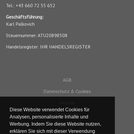
Tel.: +43 660 72 55 652
Geschäftsführung:
Karl Palkovich
Steuernummer: ATU20898508
Handelsregister: IHR HANDELSREGISTER
AGB
Datenschutz & Cookies
Versand
Diese Website verwendet Cookies für
Impressum
Analysen, personalisierte Inhalte und
Werbung. Indem Sie diese Website nutzen,
Über uns
erklären Sie sich mit dieser Verwendung