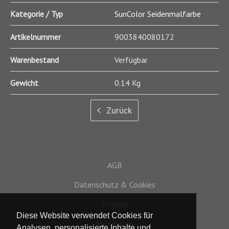
Kategorie / Typ
SunColor Seidenmalfarbe
Artikelnummer
9003840080172
Warenbestand
Verfügbar
Gewicht
0.14 Kg
Zurück
AGB
Datenschutz & Cookies
Versand
Diese Website verwendet Cookies für
Impressum
Analysen, personalisierte Inhalte und